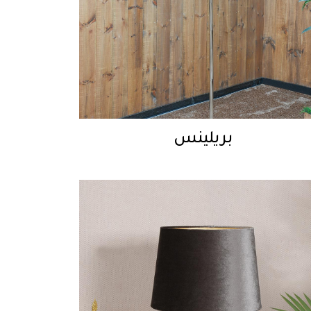
بريلينس