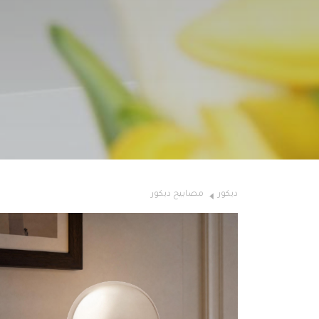
ديكور
مصابيح ديكور