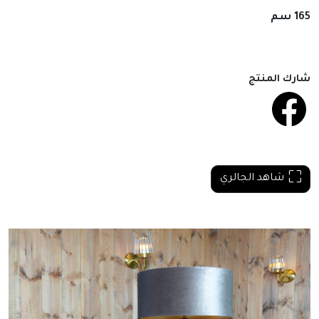
165 سم
شارك المنتج
شاهد الجالري