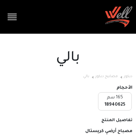
بالي
ديكور
مصابيح ديكور
بالي
الأحجام
165 سم
18940625
تفاصيل المنتج
مصباح أرضي كريستال