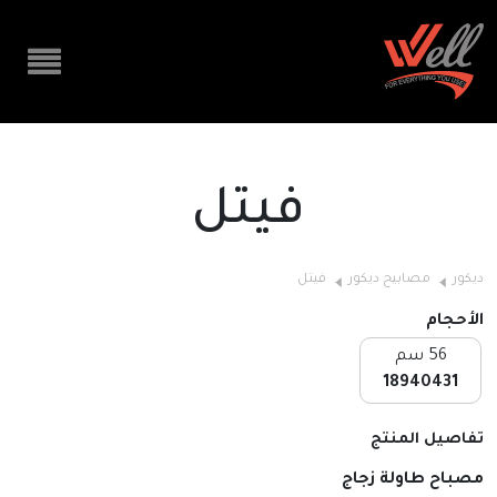
فيتل
ديكور
مصابيح ديكور
فيتل
الأحجام
56 سم
18940431
تفاصيل المنتج
مصباح طاولة زجاج