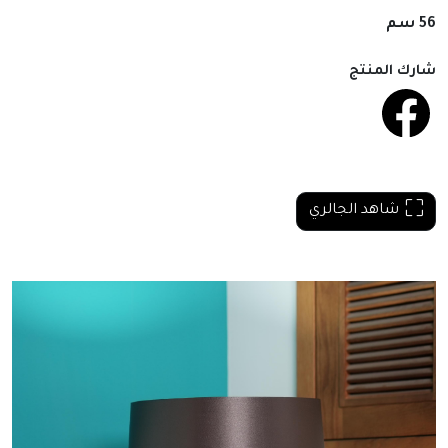
56 سم
شارك المنتج
شاهد الجالري