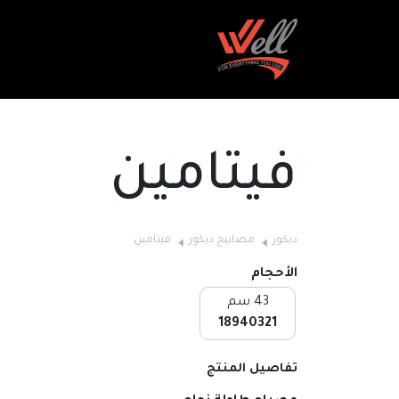
فيتامين
ديكور
مصابيح ديكور
فيتامين
الأحجام
43 سم
18940321
تفاصيل المنتج