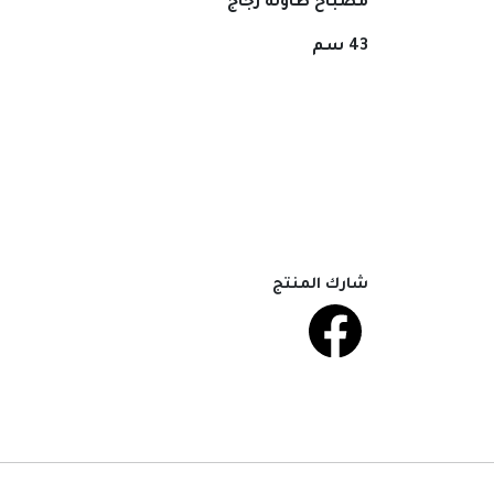
مصباح طاولة زجاج
43 سم
شارك المنتج