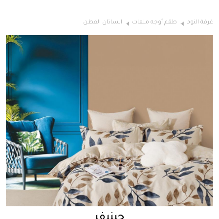
غرفة النوم
طقم أوجه ملفات
الساتان القطن
جينيفر