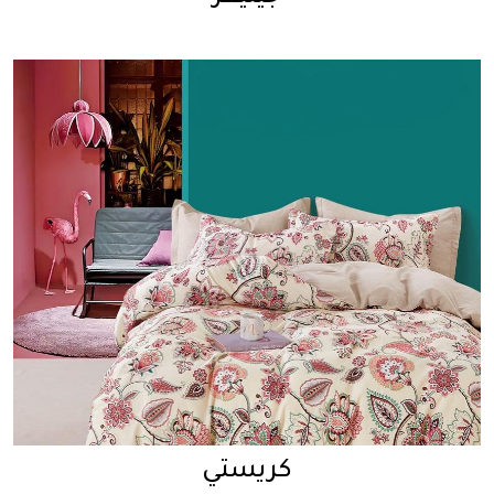
كريستي