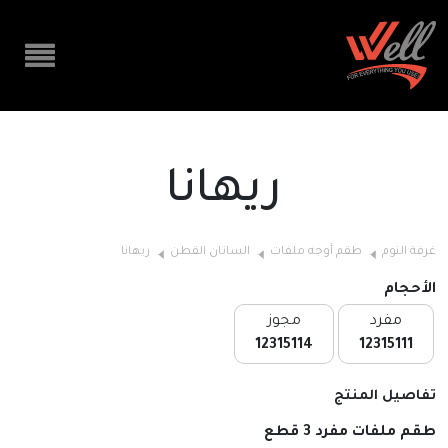
ريهانا
غرفة النوم
طقم أوجه ملفات
الساتان القطن
ريهانا
الأحجام
مفرد
مجوز
12315114
12315111
تفاصيل المنتج
طقم ملفات مفرد 3 قطع