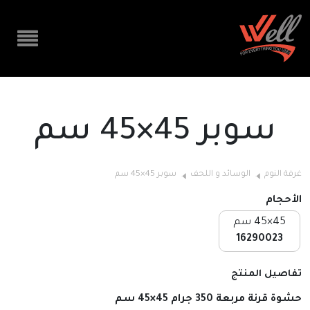
سوبر 45×45 سم
غرفة النوم
الوسائد و اللحف
سوبر 45×45 سم
الأحجام
45×45 سم
16290023
تفاصيل المنتج
حشوة قرنة مربعة 350 جرام 45×45 سم