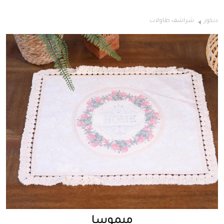
ديكور
شراشف طاولات
ميموسا