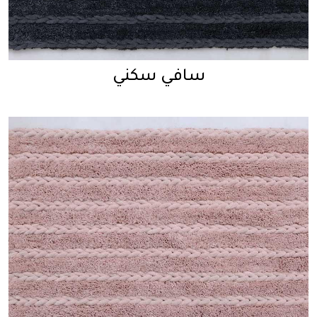
سافي سكني