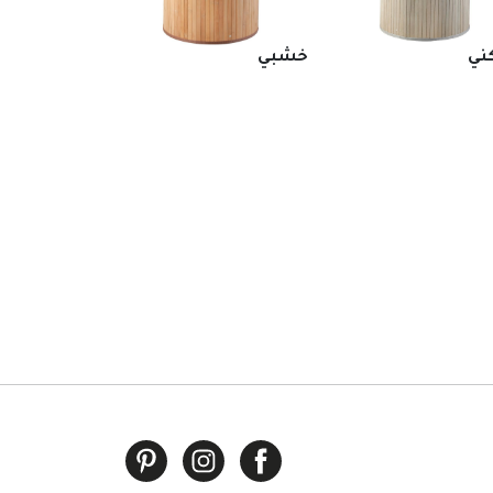
ني
خشبي