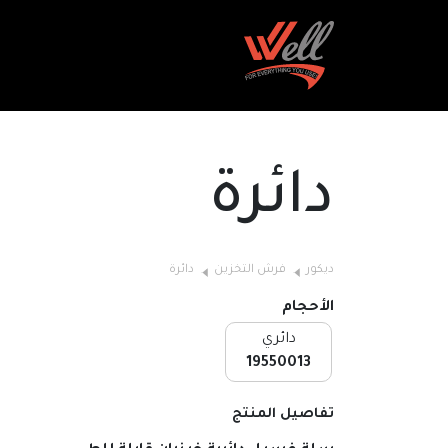
دائرة
ديكور
فرش التخزين
دائرة
الأحجام
دائري
19550013
تفاصيل المنتج