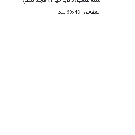
سلة غسيل دائرية خيزران قابلة للطي
المقاس :
40×60 سم