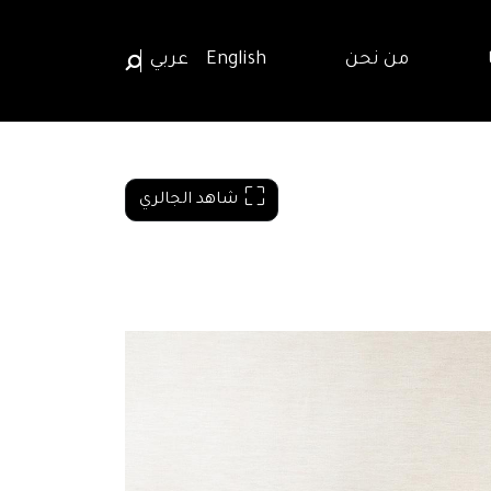
من نحن
English
عربي
شاهد الجالري