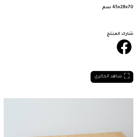
70×28×45 سم
شارك المنتج
شاهد الجالري