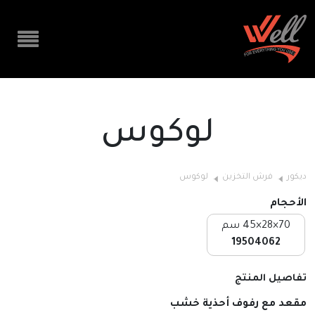
لوكوس
ديكور
فرش التخزين
لوكوس
الأحجام
70×28×45 سم
19504062
تفاصيل المنتج
مقعد مع رفوف أحذية خشب