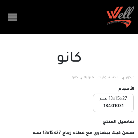
كانو
ديكور
الاكسسوارات المنزلية
كانو
الأحجام
27×15×13 سم
18401031
تفاصيل المنتج
صحن كيك بيضاوي مع غطاء زجاج 27×15×13 سم