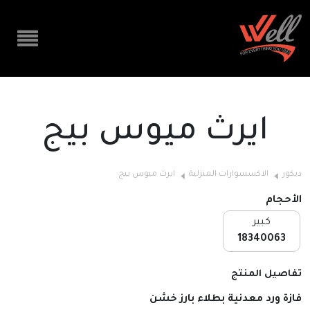
ايرث ميوس بيج
ديكور
الاكسسوارات المنزلية
ايرث ميوس بيج
الأحجام
كبير
18340063
تفاصيل المنتج
فازة ورد معدنية بطلاء بارز خشن