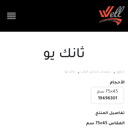
ثانك يو
ديكور
دعسات مدخل الباب
ثانك يو
الأحجام
45×75 سم
19496301
تفاصيل المنتج
المقاس 45×75 سم