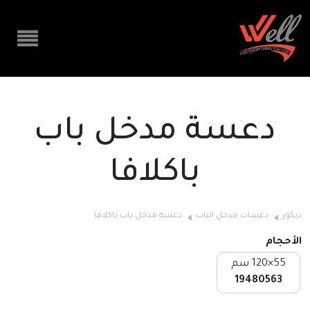
دعسة مدخل باب
باكلافا
ديكور
دعسات مدخل الباب
دعسة مدخل باب باكلافا
الأحجام
55×120 سم
19480563