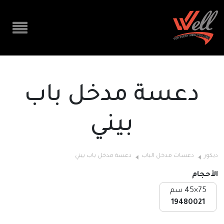
دعسة مدخل باب
بيني
ديكور
دعسات مدخل الباب
دعسة مدخل باب بيني
الأحجام
75×45 سم
19480021