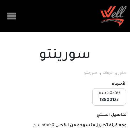
سورينتو
ديكور
قرنيات
سورينتو
الأحجام
50×50 سم
18800123
تفاصيل المنتج
وجه قرنة تطريز منسوجة من القطن
50×50 سم