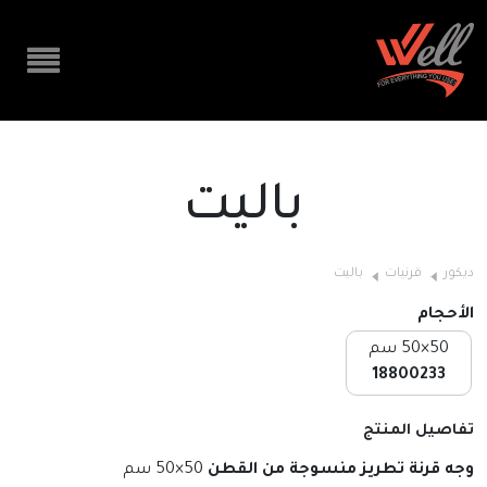
باليت
ديكور
قرنيات
باليت
الأحجام
50×50 سم
18800233
تفاصيل المنتج
وجه قرنة تطريز منسوجة من القطن
50×50 سم