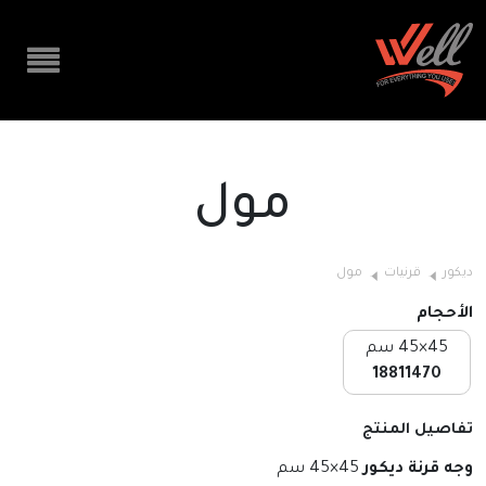
مول
ديكور
قرنيات
مول
الأحجام
45×45 سم
18811470
تفاصيل المنتج
وجه قرنة ديكور
45×45 سم