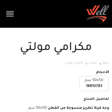
مكرامي مولتي
ديكور
قرنيات
مكرامي مولتي
الأحجام
50×50 سم
18810783
تفاصيل المنتج
وجه قرنة تطريز منسوجة من القطن
50×50 سم