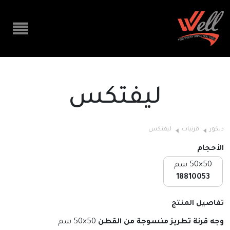
ليفتكس
ديكور
قرنيات
ليفتكس
الأحجام
50×50 سم
18810053
تفاصيل المنتج
وجه قرنة تطريز منسوجة من القطن
50×50 سم