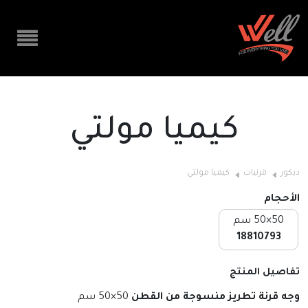
كيميا مولتي
ديكور
قرنيات
كيميا مولتي
الأحجام
50×50 سم
18810793
تفاصيل المنتج
وجه قرنة تطريز منسوجة من القطن
50×50 سم