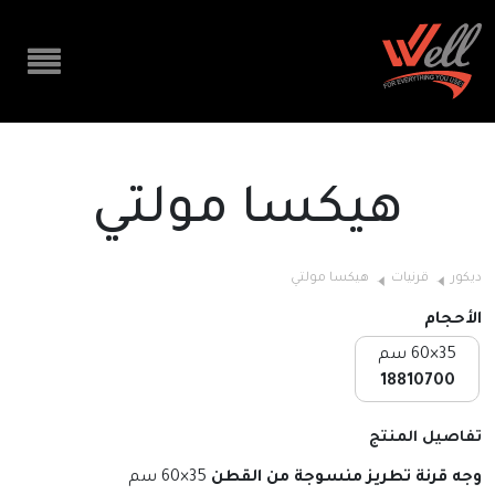
هيكسا مولتي
ديكور
قرنيات
هيكسا مولتي
الأحجام
35×60 سم
18810700
تفاصيل المنتج
وجه قرنة تطريز منسوجة من القطن
35×60 سم