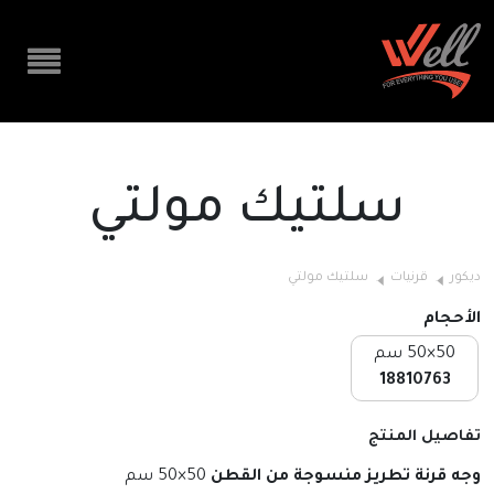
سلتيك مولتي
ديكور
قرنيات
سلتيك مولتي
الأحجام
50×50 سم
18810763
تفاصيل المنتج
وجه قرنة تطريز منسوجة من القطن
50×50 سم