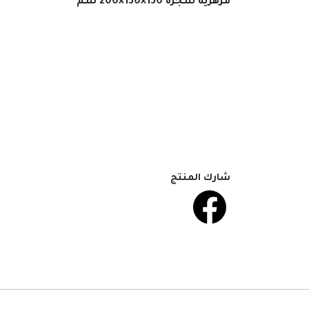
مزهرية شجرة 130×130×200 سم
شارك المنتج