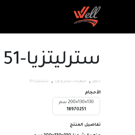
سترليتزيا-51
ديكور
مزهريات شجر و ورد
سترليتزيا-51
الأحجام
130×130×200 سم
18970251
تفاصيل المنتج