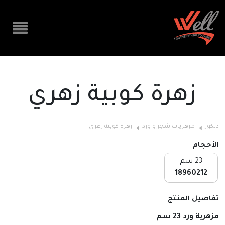
زهرة كوبية زهري
ديكور
مزهريات شجر و ورد
زهرة كوبية زهري
الأحجام
23 سم
18960212
تفاصيل المنتج
مزهرية ورد 23 سم