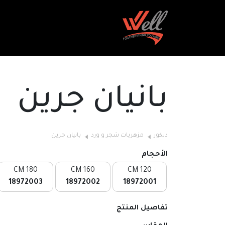
بانيان جرين
ديكور
مزهريات شجر و ورد
بانيان جرين
الأحجام
180 CM
160 CM
120 CM
18972003
18972002
18972001
تفاصيل المنتج