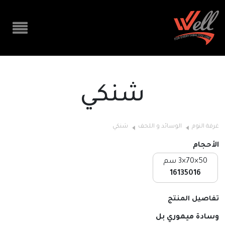
شنكي
غرفة النوم
الوسائد و اللحف
شنكي
الأحجام
50×70×3 سم
16135016
تفاصيل المنتج
وسادة ميموري بل