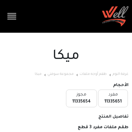
ميكا
غرفة النوم
طقم أوجه ملفات
مجموعة سوفتي
ميكا
الأحجام
مفرد
مجوز
11335654
11335651
تفاصيل المنتج
طقم ملفات مفرد 3 قطع