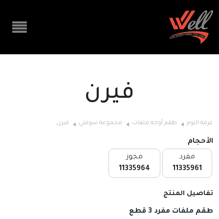
فيرن
غرفة النوم
طقم أوجه ملفات
مجموعة سوفتي
فيرن
الأحجام
مفرد
مجوز
11335964
11335961
تفاصيل المنتج
طقم ملفات مفرد 3 قطع