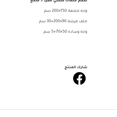
طقم ملفات قطني مفرد 3 قطع
وجه ملحفة 150×200 سم
ملف فرشة 90×200+30 سم
وجه وسادة 50×70+5 سم
شارك المنتج