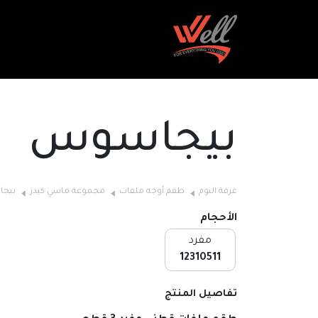
بيجاسوس
غرفة النوم
طقم أوجه ملفات
مجموعة ماسي كيدز
بيج
الأحجام
مفرد
12310511
تفاصيل المنتج