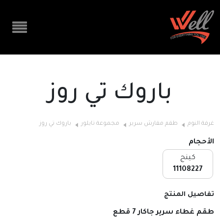
باروك تي روز
غرفة النوم
طقم مفارش سرير
مجموعة تايلور
باروك تي روز
الأحجام
كينج
11108227
تفاصيل المنتج
طقم غطاء سرير جاكار 7 قطع