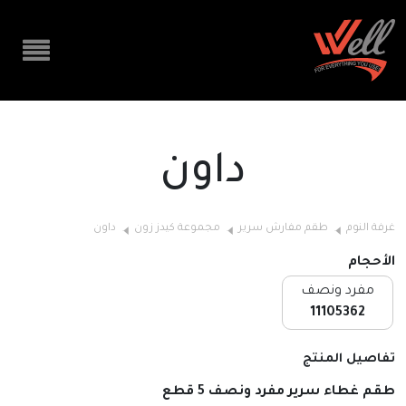
داون
غرفة النوم
طقم مفارش سرير
مجموعة كيدز زون
داون
الأحجام
مفرد ونصف
11105362
تفاصيل المنتج
طقم غطاء سرير مفرد ونصف 5 قطع