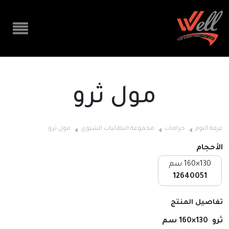
مول ثرو
غرفة النوم
حرامات
مجموعة البطانيات الشتوي
مول ثرو
الأحجام
130×160 سم
12640051
تفاصيل المنتج
ثرو 130×160 سم