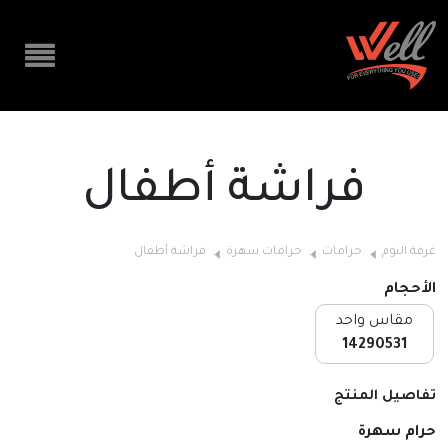
فراشة أطفال
غرفة النوم
حرامات
حرامات سهرة
فراشة أطفال
الأحجام
مقاس واحد
14290531
تفاصيل المنتج
حرام سهرة