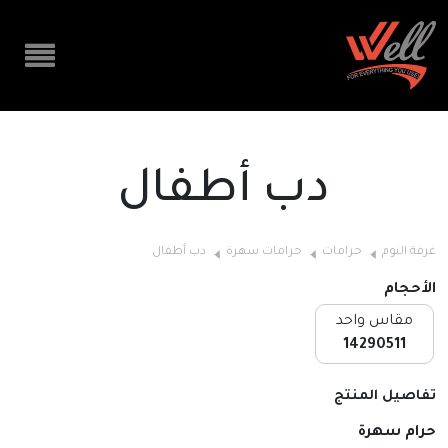
دب أطفال
غرفة النوم
حرامات
حرامات سهرة
دب أطفال
الأحجام
مقاس واحد
14290511
تفاصيل المنتج
حرام سهرة