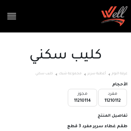
كليب سكني
غرفة النوم
أغطية سرير
مجموعة شيك
كليب سكني
الأحجام
مفرد
مجوز
11210114
11210112
تفاصيل المنتج
طقم غطاء سرير مفرد 3 قطع