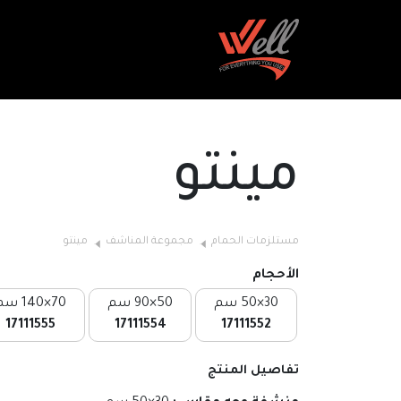
مينتو
مستلزمات الحمام
مجموعة المناشف
مينتو
الأحجام
30×50 سم
50×90 سم
70×140 سم
17111555
17111554
17111552
تفاصيل المنتج