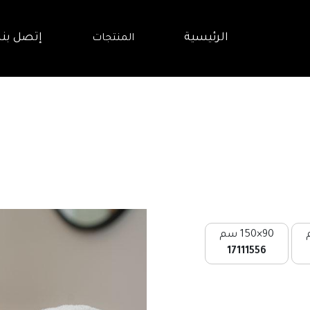
الرئيسية
إتصل بنا
المنتجات
90×150 سم
17111556