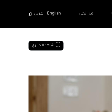
من نحن
English
عربي
شاهد الجالري