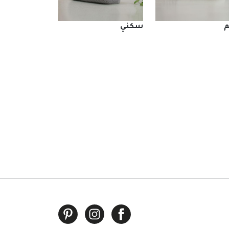
م
سكني