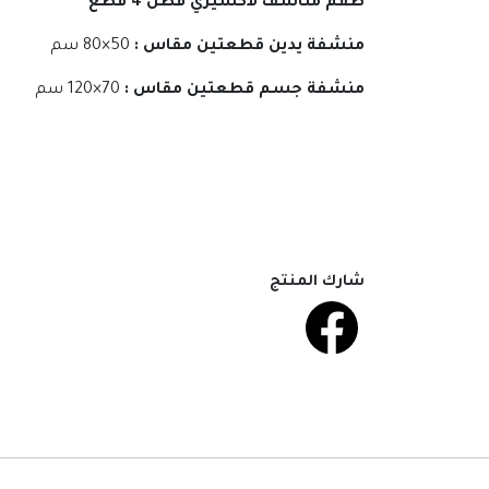
طقم مناشف لاكشيري قطن 4 قطع
منشفة يدين قطعتين مقاس :
50×80 سم
منشفة جسم قطعتين مقاس :
70×120 سم
شارك المنتج