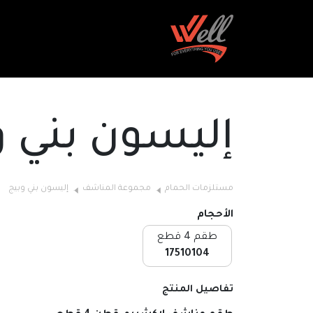
إليسون بني و
مستلزمات الحمام
مجموعة المناشف
إليسون بني وبيج
الأحجام
طقم 4 قطع
17510104
تفاصيل المنتج