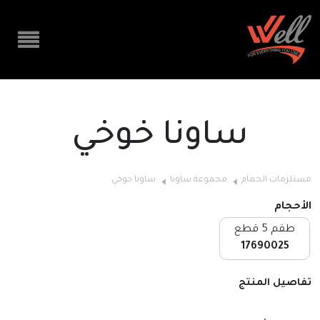
ساونا خوخي
مستلزمات الحمام
مجموعة ساونا
ساونا خوخي
الأحجام
طقم 5 قطع
17690025
تفاصيل المنتج