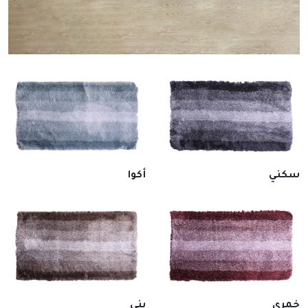
سكني
أكوا
خمري
بني