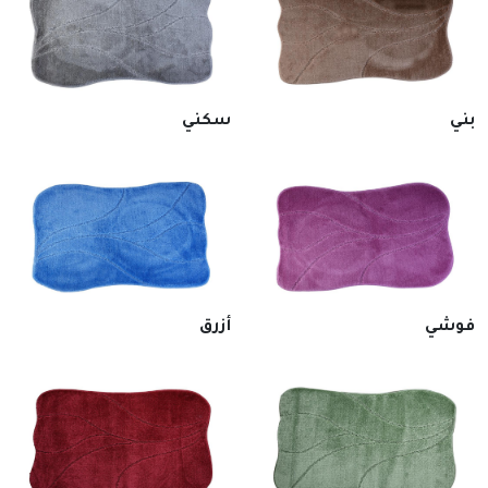
بني
سكني
فوشي
أزرق