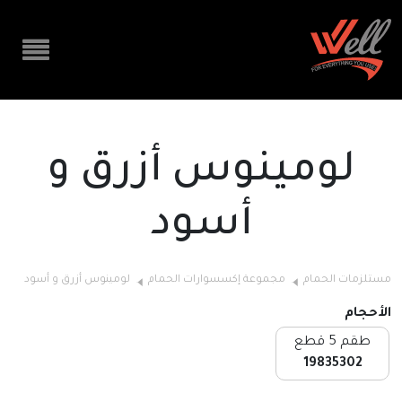
لومينوس أزرق و
أسود
مستلزمات الحمام
مجموعة إكسسوارات الحمام
لومينوس أزرق و أسود
الأحجام
طقم 5 قطع
19835302