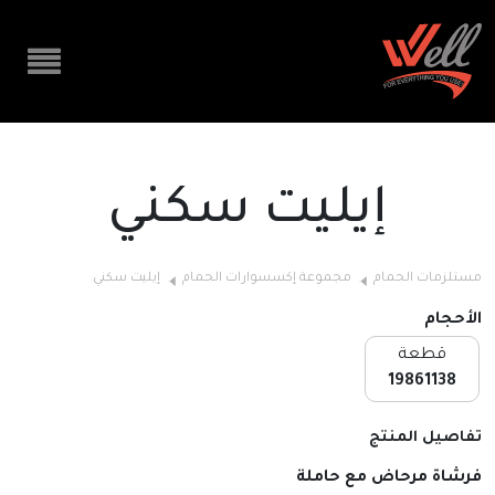
إيليت سكني
مستلزمات الحمام
مجموعة إكسسوارات الحمام
إيليت سكني
الأحجام
قطعة
19861138
تفاصيل المنتج
فرشاة مرحاض مع حاملة