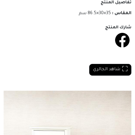
تفاصيل المنتج
المقاس :
35×30×86.5 سم
شارك المنتج
شاهد الجالري