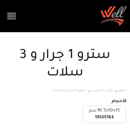
سترو 1 جرار و 3
سلات
ديكور
فرش التخزين
سترو 1 جرار و 3 سلات
الأحجام
35×30×86.5 سم
19505164